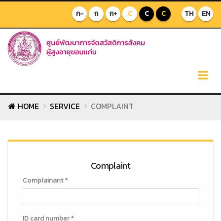
ก-
ก
ก+
C
C
C
TH
EN
HOME
SERVICE
COMPLAINT
Complaint
Complainant *
ID card number *