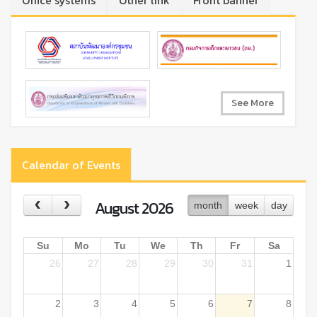
Office systems
Other link
Front banner
See More
Calendar of Events
August 2026
month
week
day
Su
Mo
Tu
We
Th
Fr
Sa
26
27
28
29
30
31
1
2
3
4
5
6
7
8