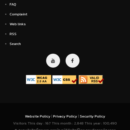
FAQ
Complaint
Web links
RSS
Search
Website Policy
|
Privacy Policy
|
Security Policy
Visitors This day : 167 This month : 2,848 This year : 100,490