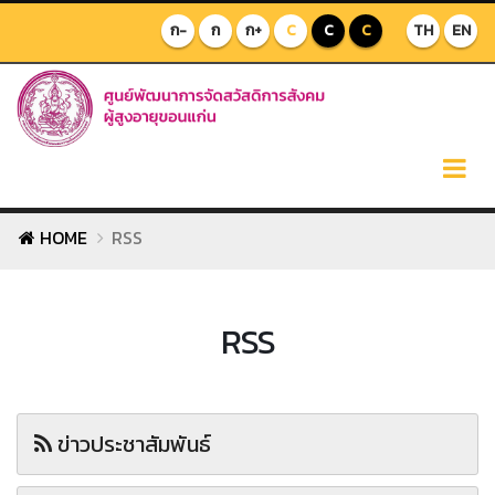
ก-
ก
ก+
C
C
C
TH
EN
HOME
RSS
RSS
ข่าวประชาสัมพันธ์