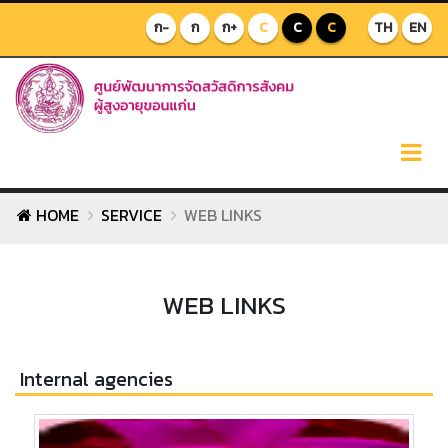
ก-
ก
ก+
C
C
C
TH
EN
HOME
SERVICE
WEB LINKS
WEB LINKS
Internal agencies