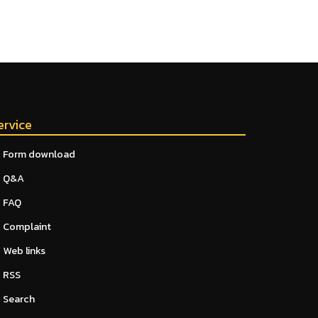
ervice
Form download
Q&A
FAQ
Complaint
Web links
RSS
Search