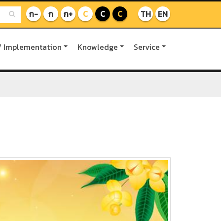
ก-
ก
ก+
C
C
C
TH
EN
/ Implementation
Knowledge
Service