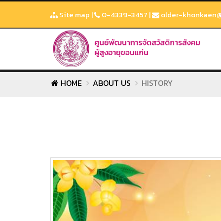
Site map
|
0-4339-3457
|
older-khonkaen@
HOME
ABOUT US
HISTORY