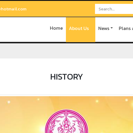
hotmail.com
Home
About Us
News
Plans 
HISTORY