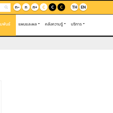
ก-
ก
ก+
C
C
C
TH
EN
ัมพันธ์
แผนและผล
คลังความรู้
บริการ