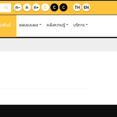
ก-
ก
ก+
C
C
C
TH
EN
ัมพันธ์
แผนและผล
คลังความรู้
บริการ